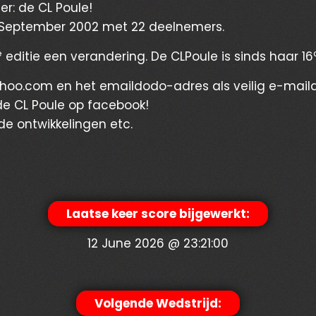
er: de CL Poule!
 in September 2002 met 22 deelnemers.
e
editie een verandering. De CLPoule is sinds haar 16
ahoo.com en het emaildodo-adres als veilig e-mail
de CL Poule op facebook!
de ontwikkelingen etc.
Laatse keer score bijgewerkt:
12 June 2026 @ 23:21:00
Volgende Wedstrijd: