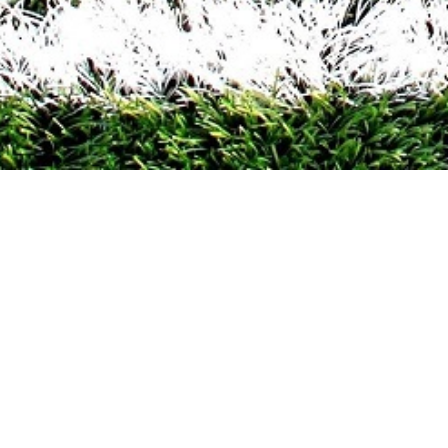
Top 25 Spelers
1.
der rudie
1504
2.
Real Tuur
1479
3.
Smittie3
1443