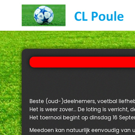
Skip
to
content
Beste (oud-)deelnemers, voetbal liefhe
Het is weer zover… De loting is verrich
Het toernooi begint op dinsdag 16 Sept
Meedoen kan natuurlijk eenvoudig van ui