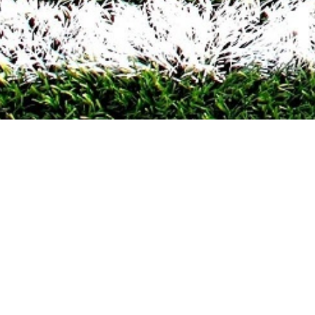
LAATSTE 9 WEDSTRIJDEN
Paris Saint-Germain
-
Arsenal FC
1 - 1
FC Bayern München
-
Paris Saint-Germain
1 - 1
Arsenal FC
-
Atlético de Madrid
1 - 0
Atlético de Madrid
-
Arsenal FC
1 - 1